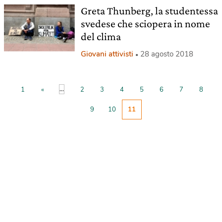
Greta Thunberg, la studentessa
svedese che sciopera in nome
del clima
Giovani attivisti
28 agosto 2018
...
1
«
2
3
4
5
6
7
8
9
10
11