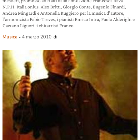
mestieri, promosso ad Haiti dalla Fondazione Francesca Rava –
N.P.H. Italia onlus. Alex Britti, Giorgio Conte, Eugenio Finardi,
Andrea Mingardi e Antonella Ruggiero per la musica d’autore,
l’armonicista Fabio Treves, i pianisti Enrico Intra, Paolo Alderighi e
Gaetano Liguori, i chitarristi Franco
Musica
4 marzo 2010
di