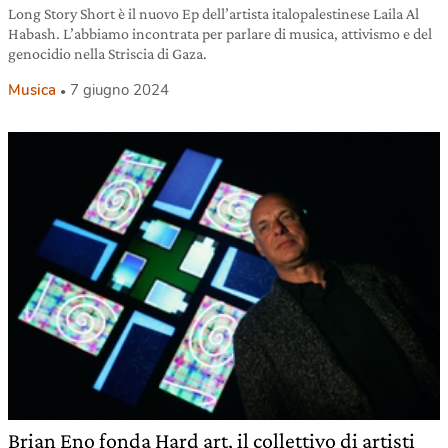
Long Story Short è il nuovo Ep dell’artista italopalestinese Laila Al
Habash. L’abbiamo incontrata per parlare di musica, attivismo e del
genocidio nella Striscia di Gaza.
Musica
7 giugno 2024
Brian Eno fonda Hard art, il collettivo di artisti