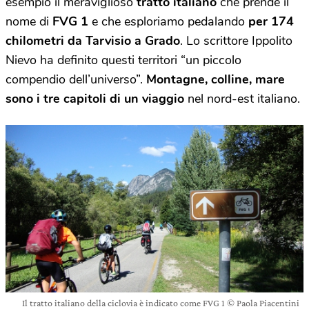
esempio il meraviglioso
tratto italiano
che prende il
nome di
FVG 1
e che esploriamo pedalando
per 174
chilometri da Tarvisio a Grado
. Lo scrittore Ippolito
Nievo ha definito questi territori “un piccolo
compendio dell’universo”.
Montagne, colline, mare
sono i tre capitoli di un viaggio
nel nord-est italiano.
Il tratto italiano della ciclovia è indicato come FVG 1 © Paola Piacentini