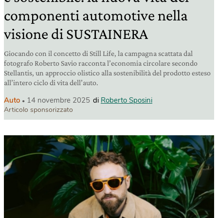
componenti automotive nella
visione di SUSTAINERA
Giocando con il concetto di Still Life, la campagna scattata dal
fotografo Roberto Savio racconta l’economia circolare secondo
Stellantis, un approccio olistico alla sostenibilità del prodotto esteso
all’intero ciclo di vita dell’auto.
Auto
14 novembre 2025
di
Roberto Sposini
Articolo sponsorizzato