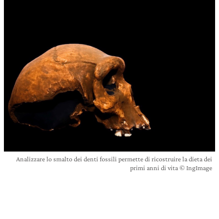
Analizzare lo smalto dei denti fossili permette di ricostruire la dieta dei
primi anni di vita © IngImage