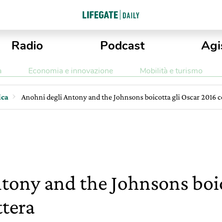
Radio
Podcast
Agi
a
Economia e innovazione
Mobilità e turismo
ica
Anohni degli Antony and the Johnsons boicotta gli Oscar 2016 c
tony and the Johnsons boic
ttera