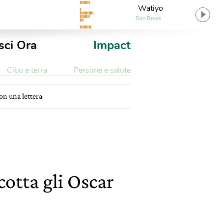
Watiyo
Don Bruce
sci Ora
Impact
Cibo e terra
Persone e salute
on una lettera
otta gli Oscar