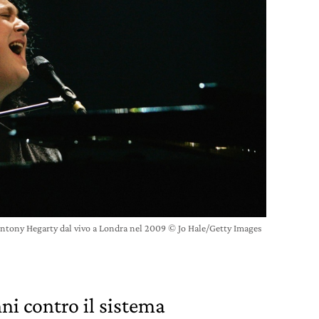
ntony Hegarty dal vivo a Londra nel 2009 © Jo Hale/Getty Images
ni contro il sistema