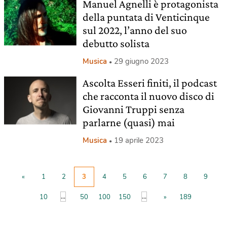
Manuel Agnelli è protagonista
della puntata di Venticinque
sul 2022, l’anno del suo
debutto solista
Musica
29 giugno 2023
Ascolta Esseri finiti, il podcast
che racconta il nuovo disco di
Giovanni Truppi senza
parlarne (quasi) mai
Musica
19 aprile 2023
«
1
2
3
4
5
6
7
8
9
...
...
10
50
100
150
»
189