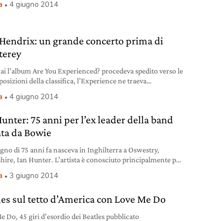
a
4 giugno 2014
, in futuro decine di isole e atolli potrebbero scomparire ed
cancellati dalla faccia della Terra a causa dell’aumento del
o degli oceani. Come ogni anno
 Hendrix: un grande concerto prima di
terey
ai l’album Are You Experienced? procedeva spedito verso le
osizioni della classifica, l’Experience ne traeva
uentemente beneficio, potendo suonare maggiormente
a
4 giugno 2014
o. Impossibile poi per qualsiasi organizzatore di eventi
re all’idea di ospitare Jimi Hendrix per un live. Ancor più
Hunter: 75 anni per l’ex leader della band
abile, poi, se in America stanno organizzando un grande
al, quello di Monterey.
ata da Bowie
ugno di 75 anni fa nasceva in Inghilterra a Oswestry,
hire, Ian Hunter. L’artista è conosciuto principalmente per
stato il leader dei Mott The Hoople, band attiva tra la fine
a
3 giugno 2014
anni ’60 e la prima metà degli anni ’70. Un’avventura
le molto complicata e, proprio mentre il gruppo stava per
les sul tetto d’America con Love Me Do
ersi,
e Do, 45 giri d’esordio dei Beatles pubblicato