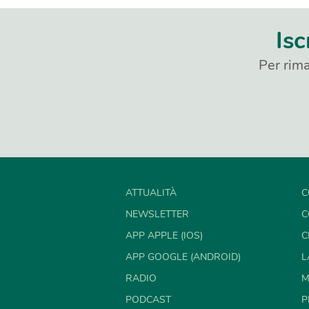
Isc
Per rima
ATTUALITÀ
C
NEWSLETTER
C
APP APPLE (IOS)
C
APP GOOGLE (ANDROID)
L
RADIO
M
PODCAST
P