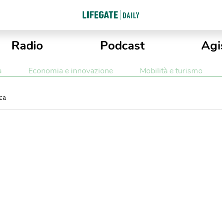
Radio
Podcast
Agi
a
Economia e innovazione
Mobilità e turismo
ca