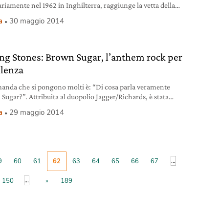
ariamente nel 1962 in Inghilterra, raggiunge la vetta della
ica Billboard il 30 maggio del 1964, l’anno in cui i Fab Four
a
30 maggio 2014
stano” l’America e danno così il via alla British Invasion. Il
ra stato registrato per la prima volta il 3 settembre del
ing Stones: Brown Sugar, l’anthem rock per
llenza
anda che si pongono molti è: “Di cosa parla veramente
Sugar?”. Attribuita al duopolio Jagger/Richards, è stata
 in Australia dall’istrionico cantante durante le riprese del
a
29 maggio 2014
ed Kelly. Secondo il critico americano Richie Unterberger il
escrive “al di là di ogni apparenza, un proprietario di
i mentre fa sesso con una ragazza
...
9
60
61
62
63
64
65
66
67
...
150
»
189