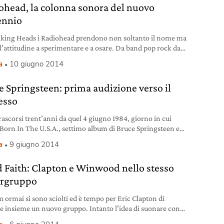
ohead, la colonna sonora del nuovo
ennio
lking Heads i Radiohead prendono non soltanto il nome ma
l’attitudine a sperimentare e a osare. Da band pop rock dai
(e nobili) volti del periodo The Bends – Ok Computer, a
a
10 giugno 2014
nisti assoluti di una svolta clamorosa, ossia quella
ita con il crepuscolare Kid A (Parlophone, 2000) e portata
e Springsteen: prima audizione verso il
 con coraggio in
esso
rascorsi trent’anni da quel 4 giugno 1984, giorno in cui
 Born In The U.S.A., settimo album di Bruce Springsteen e
ù grande successo commerciale con oltre 15 milioni di copie
a
9 giugno 2014
e soltanto negli Stati Uniti. Ormai nessuno può fermare il
Alcuni anni prima, però, e precisamente il 9 giugno 1972,
d Faith: Clapton e Winwood nello stesso
rgruppo
m ormai si sono sciolti ed è tempo per Eric Clapton di
e insieme un nuovo gruppo. Intanto l’idea di suonare con
iere appassiona il chitarrista e per questo motivo riprende i