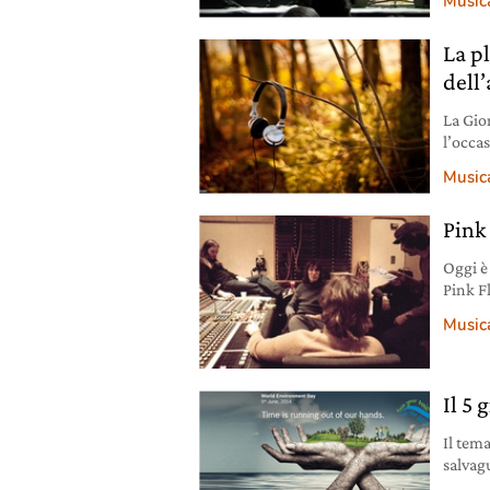
Music
contat
prodig
La p
dell
La Gio
l’occa
sono u
Music
Pink
Oggi è
Pink F
di ine
Music
You Cr
della t
Il 5
Il tem
salvag
qualch