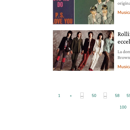
origin
classif
Music
“conqui
brano e
1962,
Roll
ecce
La dom
Brown 
scritta
Music
film N
testo d
schiav
...
...
1
«
50
58
5
100