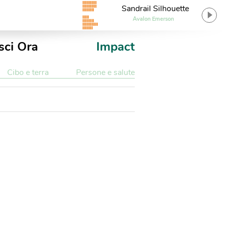
Sandrail Silhouette
Avalon Emerson
sci Ora
Impact
Cibo e terra
Persone e salute