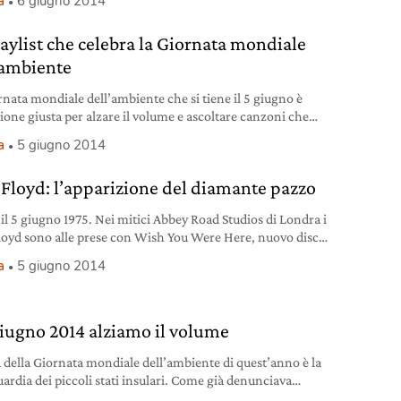
a
6 giugno 2014
ti già avviati con Steve Winwood, il polistrumentista enfant
e del rock anche lui in cerca di nuovi stimoli dopo lo
laylist che celebra la Giornata mondiale
’ambiente
rnata mondiale dell’ambiente che si tiene il 5 giugno è
sione giusta per alzare il volume e ascoltare canzoni che
n vero e proprio inno alla nostra Terra.
a
5 giugno 2014
 Floyd: l’apparizione del diamante pazzo
 il 5 giugno 1975. Nei mitici Abbey Road Studios di Londra i
loyd sono alle prese con Wish You Were Here, nuovo disco
diti che arriva dopo The Dark Side Of The Moon. “Shine On
a
5 giugno 2014
azy Diamond”: “Splendi diamante pazzo”. È questo il titolo
raccia di apertura e di
 giugno 2014 alziamo il volume
a della Giornata mondiale dell’ambiente di quest’anno è la
uardia dei piccoli stati insulari. Come già denunciava
e tempo fa il film documentario The island president,