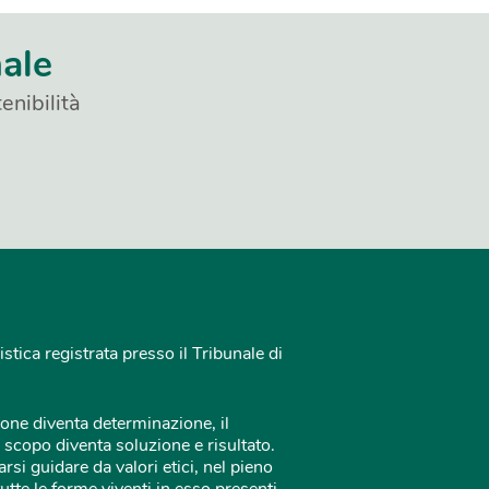
nale
enibilità
istica registrata presso il Tribunale di
one diventa determinazione, il
 scopo diventa soluzione e risultato.
rsi guidare da valori etici, nel pieno
tutte le forme viventi in esso presenti.