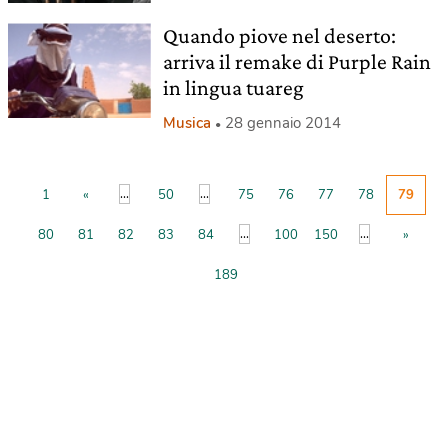
Quando piove nel deserto:
arriva il remake di Purple Rain
in lingua tuareg
Musica
28 gennaio 2014
...
...
1
«
50
75
76
77
78
79
...
...
80
81
82
83
84
100
150
»
189