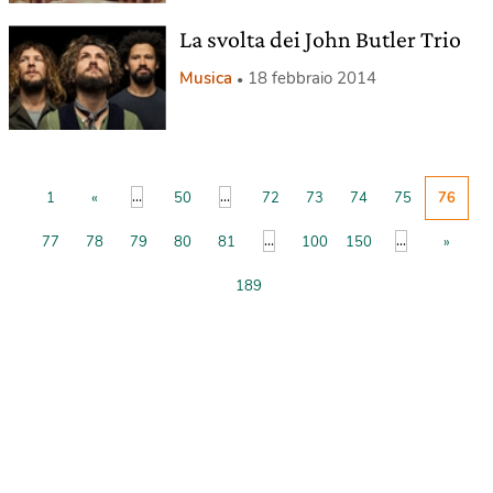
La svolta dei John Butler Trio
Musica
18 febbraio 2014
...
...
1
«
50
72
73
74
75
76
...
...
77
78
79
80
81
100
150
»
189