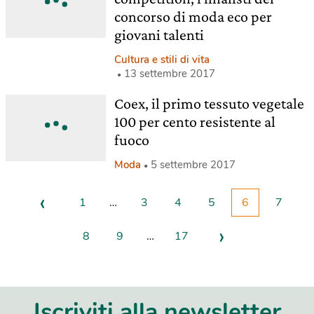
concorso di moda eco per
giovani talenti
Cultura e stili di vita
13 settembre 2017
Coex, il primo tessuto vegetale
100 per cento resistente al
fuoco
Moda
5 settembre 2017
‹
1
…
3
4
5
6
7
›
8
9
…
17
Iscriviti alla newsletter