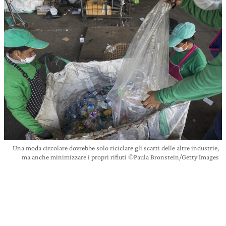
Una moda circolare dovrebbe solo riciclare gli scarti delle altre industrie,
ma anche minimizzare i propri rifiuti ©Paula Bronstein/Getty Images