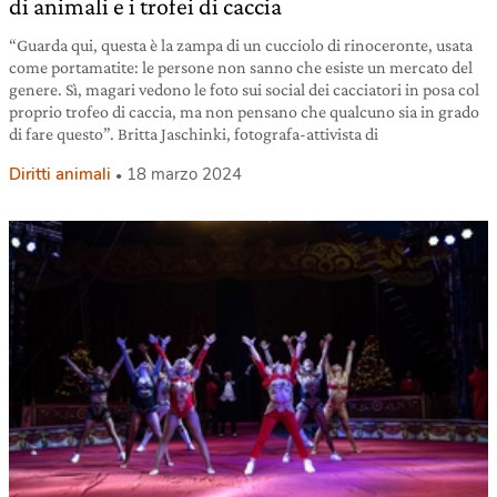
di animali e i trofei di caccia
“Guarda qui, questa è la zampa di un cucciolo di rinoceronte, usata
come portamatite: le persone non sanno che esiste un mercato del
genere. Sì, magari vedono le foto sui social dei cacciatori in posa col
proprio trofeo di caccia, ma non pensano che qualcuno sia in grado
di fare questo”. Britta Jaschinki, fotografa-attivista di
Diritti animali
18 marzo 2024