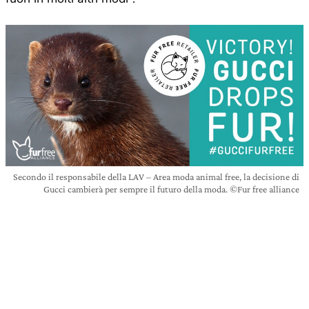
Secondo il responsabile della LAV – Area moda animal free, la decisione di
Gucci cambierà per sempre il futuro della moda. ©Fur free alliance