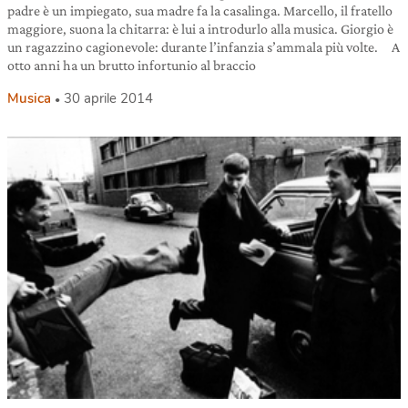
padre è un impiegato, sua madre fa la casalinga. Marcello, il fratello
maggiore, suona la chitarra: è lui a introdurlo alla musica. Giorgio è
un ragazzino cagionevole: durante l’infanzia s’ammala più volte. A
otto anni ha un brutto infortunio al braccio
Musica
30 aprile 2014