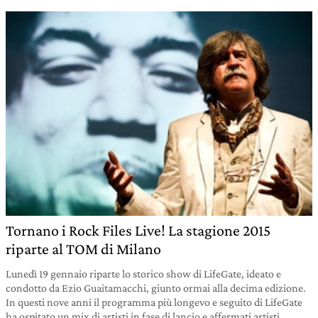
Tornano i Rock Files Live! La stagione 2015
riparte al TOM di Milano
Lunedì 19 gennaio riparte lo storico show di LifeGate, ideato e
condotto da Ezio Guaitamacchi, giunto ormai alla decima edizione.
In questi nove anni il programma più longevo e seguito di LifeGate
ha ospitato un mix di artisti in fase di lancio e affermati artisti