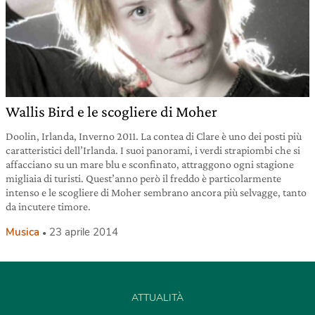
Wallis Bird e le scogliere di Moher
Doolin, Irlanda, Inverno 2011. La contea di Clare è uno dei posti più
caratteristici dell’Irlanda. I suoi panorami, i verdi strapiombi che si
affacciano su un mare blu e sconfinato, attraggono ogni stagione
migliaia di turisti. Quest’anno però il freddo è particolarmente
intenso e le scogliere di Moher sembrano ancora più selvagge, tanto
da incutere timore.
Musica
23 aprile 2014
ATTUALITÀ