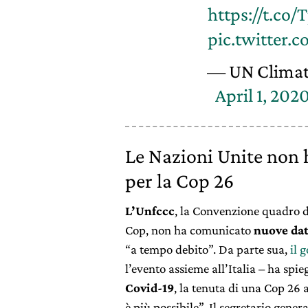
https://t.co
pic.twitter
— UN Clima
April 1, 202
Le Nazioni Unite non
per la Cop 26
L’Unfccc
, la Convenzione quadro d
Cop, non ha comunicato
nuove da
“a tempo debito”. Da parte sua,
il 
l’evento assieme all’Italia – ha sp
Covid-19
, la tenuta di una Cop 26
è più possibile”. Il segretario gener