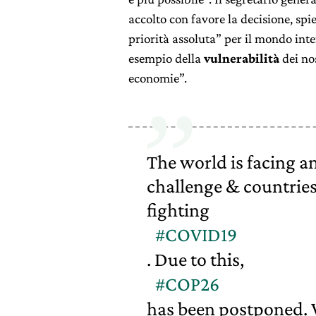
accolto con favore la decisione, spi
priorità assoluta” per il mondo in
esempio della
vulnerabilità
dei nos
economie”.
The world is facing a
challenge & countries
fighting
#COVID19
. Due to this,
#COP26
has been postponed. 