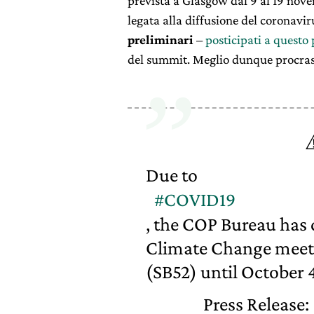
prevista a Glasgow dal 9 al 19 nov
legata alla diffusione del coronavir
preliminari
–
posticipati a questo
del summit. Meglio dunque procrast
Due to
#COVID19
, the COP Bureau has
Climate Change meeti
(SB52) until October 
Press Release: