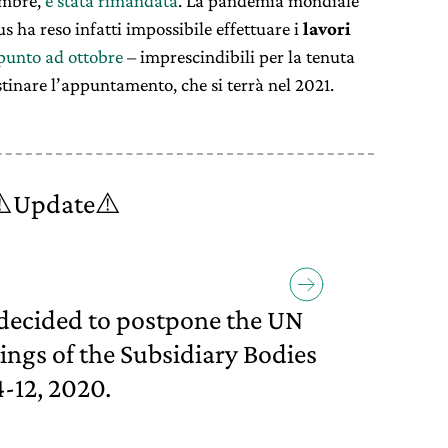
embre,
è stata rimandata
. La pandemia mondiale
us ha reso infatti impossibile effettuare i
lavori
 punto ad ottobre
– imprescindibili per la tenuta
inare l’appuntamento, che si terrà nel 2021.
⚠️Update⚠️
 decided to postpone the UN
ngs of the Subsidiary Bodies
4-12, 2020.