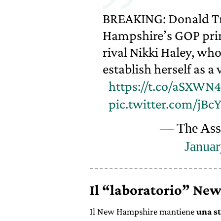
BREAKING: Donald T
Hampshire’s GOP prim
rival Nikki Haley, who
establish herself as a 
https://t.co/aSXW
pic.twitter.com/j
— The Ass
Januar
Il “laboratorio” Ne
Il New Hampshire mantiene
una st