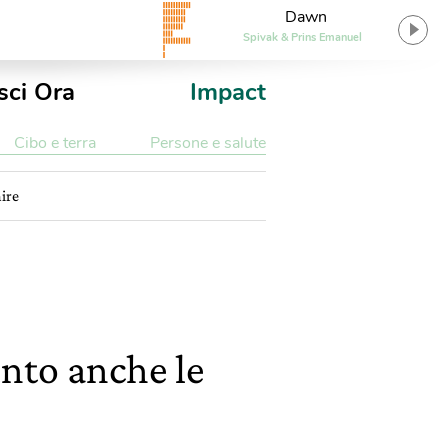
Dawn
Spivak & Prins Emanuel
sci Ora
Impact
Cibo e terra
Persone e salute
ire
nto anche le