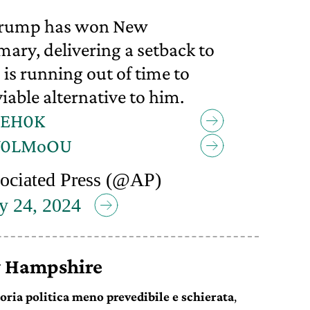
rump has won New
ary, delivering a setback to
 is running out of time to
viable alternative to him.
N4EH0K
BcY0LMoOU
ociated Press (@AP)
y 24, 2024
w Hampshire
oria politica meno prevedibile e schierata
,