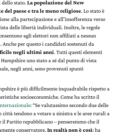
i
dello stato.
La popolazione del New
e del paese e tra le meno religiose
. Lo stato è
ione alla partecipazione e all’insofferenza verso
sta delle libertà individuali. Inoltre, le regole
sentono agli elettori non affiliati a nessun
i. Anche per questo i candidati sostenuti da
ficile negli ultimi anni
. Tutti questi elementi
 Hampshire uno stato a sé dal punto di vista
uale, negli anni, sono provenuti spunti
shire è più difficilmente inquadrabile rispetto a
eristiche socioeconomiche. Come ha scritto il
Internazionale
: “Se valutassimo secondo due delle
e città tendono a votare a sinistra e le aree rurali a
re il Partito repubblicano – penseremmo che il
amente conservatore.
In realtà non è così
: ha