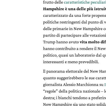
frutto delle
caratteristiche peculiar
Hampshire è una delle più istruit
caratterizzato da una forte propens
politiche restringenti dal punto di vi
delle primarie in New Hampshire con
partito di partecipare alle votazion
Trump hanno avuto
vita molto dif
hanno contribuito a rendere il New
politico, quasi un laboratorio dal q
interessanti e meno prevedibili.
ll panorama elettorale del New Hamp
quanto suggerirebbero le sue caratt
giornalista Alessio Marchionna su
“regole” della politica nazionale – l
destra; i bianchi tendono a preferi
New Hampshire sia uno stato solid