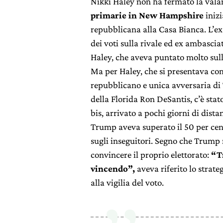
Nikki Haley non ha fermato la vala
primarie in New Hampshire
inizi
repubblicana alla Casa Bianca. L’ex
dei voti sulla rivale ed ex ambasciat
Haley, che aveva puntato molto sull’
Ma per Haley, che si presentava com
repubblicano e unica avversaria di
della Florida Ron DeSantis, c’è stato
bis, arrivato a pochi giorni di dist
Trump aveva superato il 50 per cen
sugli inseguitori. Segno che Trump 
convincere il proprio elettorato:
“T
vincendo”,
aveva riferito lo strat
alla vigilia del voto.