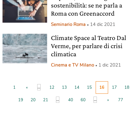
sostenibilità: se ne parla a
Roma con Greenaccord
Seminario Roma
14 dic 2021
Climate Space al Teatro Dal
Verme, per parlare di crisi
climatica
Cinema e TV Milano
1 dic 2021
...
1
«
12
13
14
15
16
17
18
...
...
19
20
21
40
60
»
77