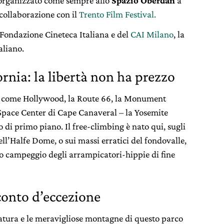
è organizzato come sempre allo
Spazio Oberdan
a
 collaborazione con il
Trento Film Festival.
n Fondazione Cineteca Italiana e del
CAI Milano
, la
aliano.
ornia: la libertà non ha prezzo
i – come Hollywood, la Route 66, la Monument
Space Center di Cape Canaveral – la Yosemite
 di primo piano. Il free-climbing è nato qui, sugli
ell’Halfe Dome, o sui massi erratici del fondovalle,
io campeggio degli arrampicatori-hippie di fine
conto d’eccezione
natura e le meravigliose montagne di questo parco