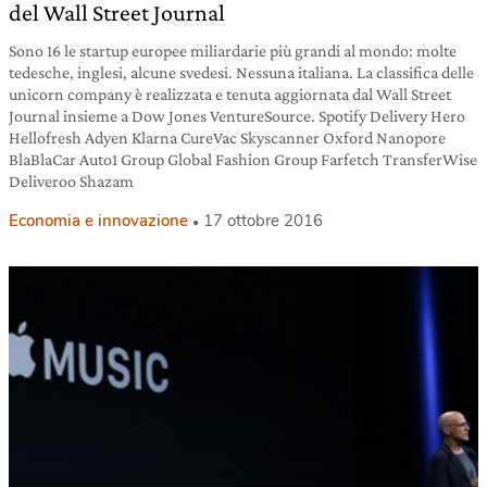
del Wall Street Journal
Sono 16 le startup europee miliardarie più grandi al mondo: molte
tedesche, inglesi, alcune svedesi. Nessuna italiana. La classifica delle
unicorn company è realizzata e tenuta aggiornata dal Wall Street
Journal insieme a Dow Jones VentureSource. Spotify Delivery Hero
Hellofresh Adyen Klarna CureVac Skyscanner Oxford Nanopore
BlaBlaCar Auto1 Group Global Fashion Group Farfetch TransferWise
Deliveroo Shazam
Economia e innovazione
17 ottobre 2016