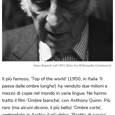
Hans Ruesch nel 1993 (foto via Wikimedia Commons)
Il più famoso, ‘Top of the world’ (1950, in Italia ‘Il
paese dalle ombre lunghe’) ha venduto due milioni e
mezzo di copie nel mondo in varie lingue. Ne hanno
tratto il film ‘Ombre bianche’, con Anthony Quinn. Più
raro (ma alcuni dicono, il più bello) ‘Ombre corte’,
ambientato in Arabia; il più dolce, ‘Partita di caccia’,