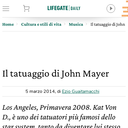
tore
Home
Cultura e stili di vita
Musica
Il tatuaggio di John
Il tatuaggio di John Mayer
5 marzo 2014
,
di
Ezio Guaitamacchi
Los Angeles, Primavera 2008. Kat Von
D., è uno dei tatuatori più famosi dello
star system, tanto da diventare lui stesso