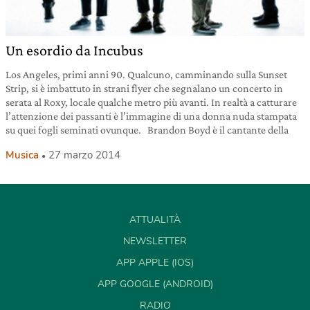
Un esordio da Incubus
Los Angeles, primi anni 90. Qualcuno, camminando sulla Sunset
Strip, si è imbattuto in strani flyer che segnalano un concerto in
serata al Roxy, locale qualche metro più avanti. In realtà a catturare
l’attenzione dei passanti è l’immagine di una donna nuda stampata
su quei fogli seminati ovunque. Brandon Boyd è il cantante della
Musica
27 marzo 2014
ATTUALITÀ
NEWSLETTER
APP APPLE (IOS)
APP GOOGLE (ANDROID)
RADIO