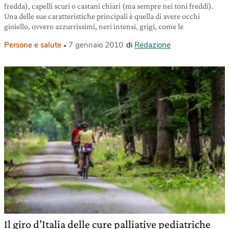
fredda), capelli scuri o castani chiari (ma sempre nei toni freddi).
Una delle sue caratteristiche principali è quella di avere occhi
gioiello, ovvero azzurrissimi, neri intensi, grigi, come le
Persone e salute
7 gennaio 2010
di
Redazione
Il giro d’Italia delle cure palliative pediatriche