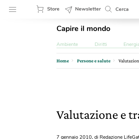
Store
Newsletter
Cerca
Capire il mondo
Ambiente
Diritti
Energi
Home
Persone e salute
Valutazion
Valutazione e t
7 gennaio 2010
,
di Redazione LifeGa