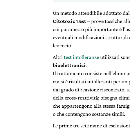
Un metodo attendibile adottato dall
Citotoxic Test
– prove tossiche ali
cui parametro più importante è l’o
eventuali modificazioni strutturali
leucociti.
Altri
test intolleranze
utilizzati son
bioelettronici
.
Il trattamento consiste nell’elimina
cui si è risultati intolleranti per u
dal grado di reazione riscontrato, 
della cross-reattività; bisogna elim
che appartengono alla stessa famigl
o che contengono sostanze simili.
Le prime tre settimane di esclusion