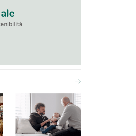
nale
enibilità