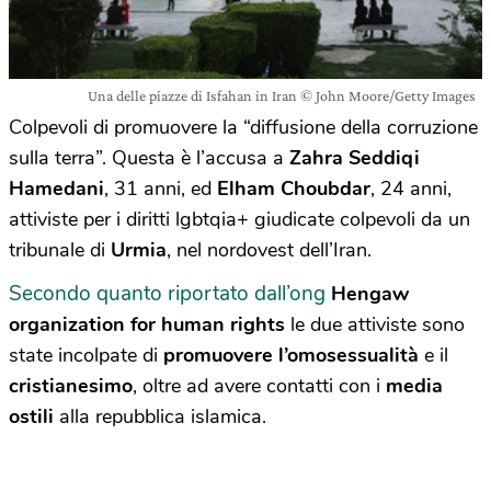
Una delle piazze di Isfahan in Iran © John Moore/Getty Images
Colpevoli di promuovere la “diffusione della corruzione
sulla terra”. Questa è l’accusa a
Zahra Seddiqi
Hamedani
, 31 anni, ed
Elham Choubdar
, 24 anni,
attiviste per i diritti lgbtqia+ giudicate colpevoli da un
tribunale di
Urmia
, nel nordovest dell’Iran.
Secondo quanto riportato dall’ong
Hengaw
organization for human rights
le due attiviste sono
state incolpate di
promuovere l’omosessualità
e il
cristianesimo
, oltre ad avere contatti con i
media
ostili
alla repubblica islamica.