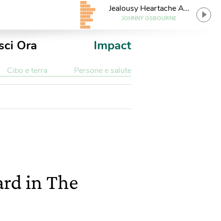
Jealousy Heartache And
Pain
JOHNNY OSBOURNE
sci Ora
Impact
Cibo e terra
Persone e salute
ard in The