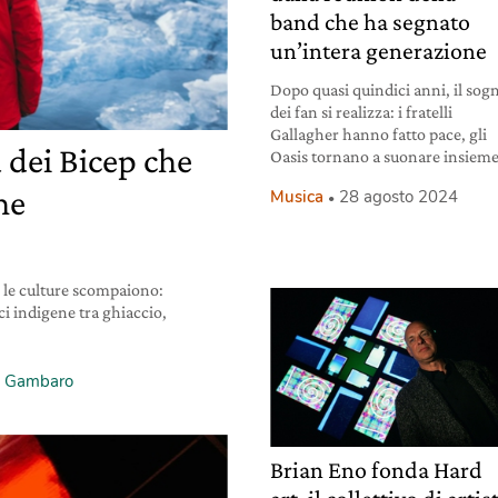
band che ha segnato
un’intera generazione
Dopo quasi quindici anni, il sog
dei fan si realizza: i fratelli
Gallagher hanno fatto pace, gli
 dei Bicep che
Oasis tornano a suonare insieme
he
Musica
28 agosto 2024
, le culture scompaiono:
i indigene tra ghiaccio,
a Gambaro
Brian Eno fonda Hard