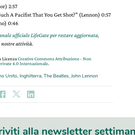
or) 2:57
ch A Pacifist That You Get Shot?” (Lennon) 0:57
Ono) 0:46
canale ufficiale LifeGate per restare aggiornata,
 nostre attività.
on Licenza
Creative Commons Attribuzione - Non
rivate 4.0 Internazionale
.
no Unito
,
Inghilterra
,
The Beatles
,
John Lennon
riviti alla newsletter settima