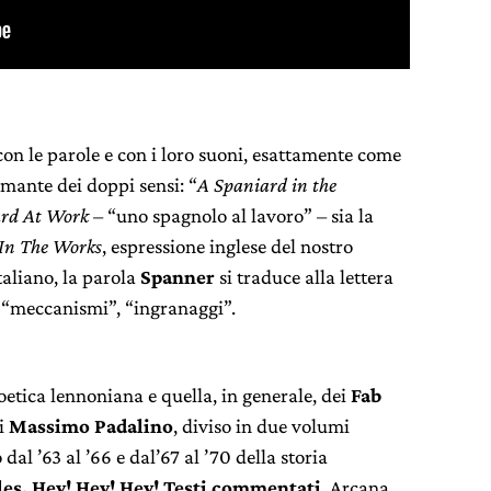
n le parole e con i loro suoni, esattamente come
amante dei doppi sensi: “
A Spaniard in the
rd At Work
– “uno spagnolo al lavoro” – sia la
In The Works
, espressione inglese del nostro
taliano, la parola
Spanner
si traduce alla lettera
 “meccanismi”, “ingranaggi”.
poetica lennoniana e quella, in generale, dei
Fab
di
Massimo Padalino
, diviso in due volumi
al ’63 al ’66 e dal’67 al ’70 della storia
les. Hey! Hey! Hey! Testi commentati
, Arcana