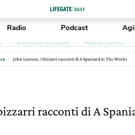
Radio
Podcast
Agi
a
Economia e innovazione
Mobilità e turismo
ica
John Lennon, i bizzarri racconti di A Spaniard in The Works
izzarri racconti di A Spani