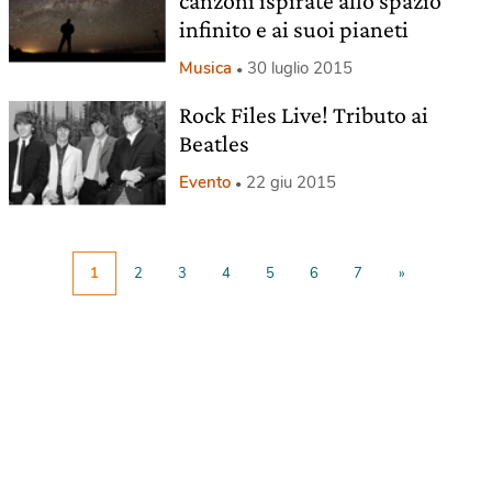
canzoni ispirate allo spazio
infinito e ai suoi pianeti
Musica
30 luglio 2015
Rock Files Live! Tributo ai
Beatles
Evento
22 giu 2015
1
2
3
4
5
6
7
»