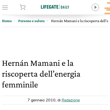
tore
Home
Persone e salute
Hernán Mamani e la riscoperta dell’e
Hernán Mamani e la
riscoperta dell’energia
femminile
7 gennaio 2010
,
di
Redazione