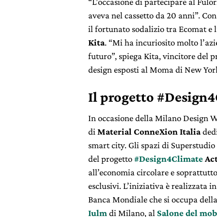
“L’occasione di partecipare al Fulo
aveva nel cassetto da 20 anni”. Co
il fortunato sodalizio tra Ecomat e 
Kita
. “Mi ha incuriosito molto l’az
futuro”, spiega Kita, vincitore del 
design esposti al Moma di New Yor
Il progetto #Design
In occasione della Milano Design W
di
Material ConneXion Italia
dedi
smart city. Gli spazi di Superstudio
del progetto
#Design4Climate
Act
all’economia circolare e soprattutto
esclusivi. L’iniziativa è realizzata 
Banca Mondiale che si occupa della 
Iulm
di Milano, al
Salone del mob