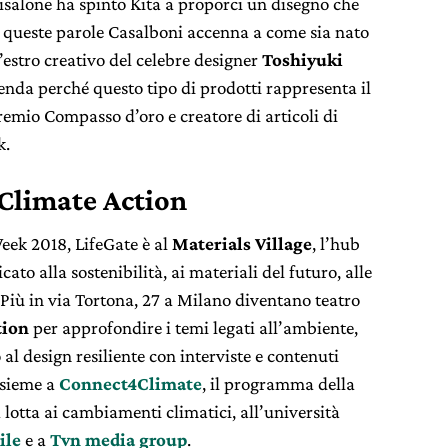
risalone ha spinto Kita a proporci un disegno che
n queste parole Casalboni accenna a come sia nato
l’estro creativo del celebre designer
Toshiyuki
ienda perché questo tipo di prodotti rappresenta il
premio Compasso d’oro e creatore di articoli di
k.
4Climate Action
eek 2018, LifeGate è al
Materials Village
, l’hub
cato alla sostenibilità, ai materiali del futuro, alle
 Più in via Tortona, 27 a Milano diventano teatro
ion
per approfondire i temi legati all’ambiente,
 al design resiliente con interviste e contenuti
insieme a
Connect4Climate
, il programma della
lotta ai cambiamenti climatici, all’università
ile
e a
Tvn media group
.