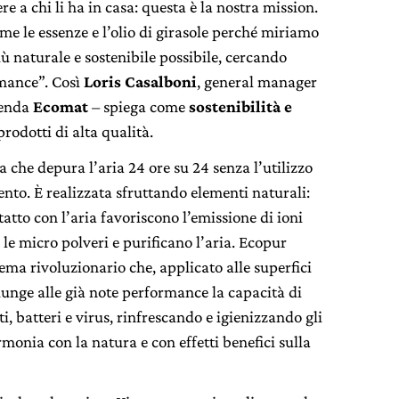
re a chi li ha in casa: questa è la nostra mission.
me le essenze e l’olio di girasole perché miriamo
iù naturale e sostenibile possibile, cercando
rmance”. Così
Loris Casalboni
, general manager
ienda
Ecomat
– spiega come
sostenibilità
e
prodotti di alta qualità.
 che depura l’aria 24 ore su 24 senza l’utilizzo
nto. È realizzata sfruttando elementi naturali:
tatto con l’aria favoriscono l’emissione di ioni
 le micro polveri e purificano l’aria. Ecopur
tema rivoluzionario che, applicato alle superfici
unge alle già note performance la capacità di
i, batteri e virus, rinfrescando e igienizzando gli
rmonia con la natura e con effetti benefici sulla