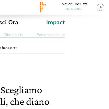
Never Too Late
The Apostles
sci Ora
Impact
Cibo e terra
Persone e salute
no benessere
. Scegliamo
li, che diano