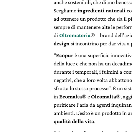
anche
sostenibili, che diano benesse
Scegliamo
ingredienti naturali
co
ad ottenere un prodotto che sia il p
sempre di mantenere alte le perfo
di
Oltremateria
® – brand dell’az
design
si incontrino per dar vita a 
“
Ecopur
è una superficie innovativa
della luce e che non ha un decadime
durante i temporali, i fulmini a con
negativi, che a loro volta abbattono
sfrutta lo stesso processo”. È un sis
in
Ecomalta
® e
Oleomalta
®, aggi
purificare l’aria da agenti inquinant
ambienti. L’esito è un prodotto in a
qualità della vita
.