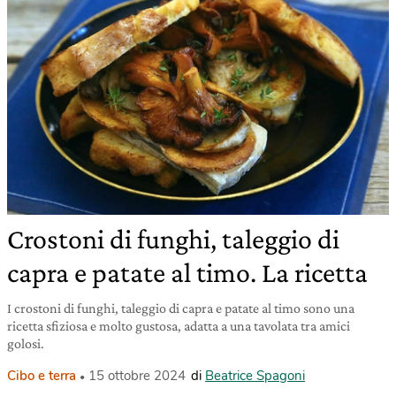
Crostoni di funghi, taleggio di
capra e patate al timo. La ricetta
I crostoni di funghi, taleggio di capra e patate al timo sono una
ricetta sfiziosa e molto gustosa, adatta a una tavolata tra amici
golosi.
Cibo e terra
15 ottobre 2024
di
Beatrice Spagoni