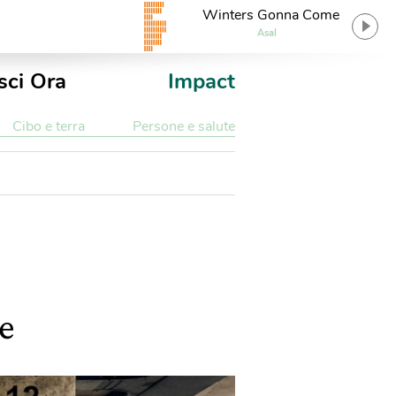
Winters Gonna Come
Asal
sci Ora
Impact
Cibo e terra
Persone e salute
e