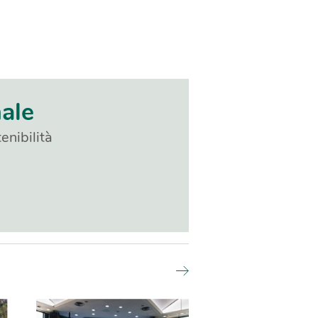
nale
enibilità