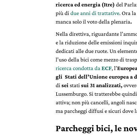
ricerca ed energia (Itre)
del Parl
più di
due anni di trattative
. Ora l
manca solo il voto della plenaria
.
Nella direttiva, riguardante l’ammo
e la riduzione delle emissioni inqui
dedicati alle due ruote. Un element
l’uso della bici come mezzo di tras
ricerca condotta da
ECF
, l’
Europea
gli Stati dell’Unione europea a 
di
sei
stati
sui 31 analizzati,
ovver
Lussemburgo. Si tratterebbe quindi 
attiva; non più cancelli, angoli nasco
ma parcheggi diffusi e sicuri dove la
Parcheggi bici, le nov