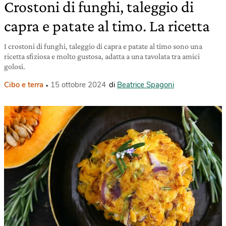
Crostoni di funghi, taleggio di
capra e patate al timo. La ricetta
I crostoni di funghi, taleggio di capra e patate al timo sono una
ricetta sfiziosa e molto gustosa, adatta a una tavolata tra amici
golosi.
Cibo e terra
15 ottobre 2024
di
Beatrice Spagoni