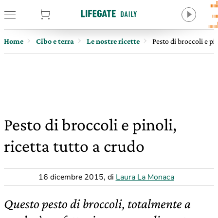
tore
Home
Cibo e terra
Le nostre ricette
Pesto di broccoli e pin
Pesto di broccoli e pinoli,
ricetta tutto a crudo
16 dicembre 2015
,
di
Laura La Monaca
Questo pesto di broccoli, totalmente a