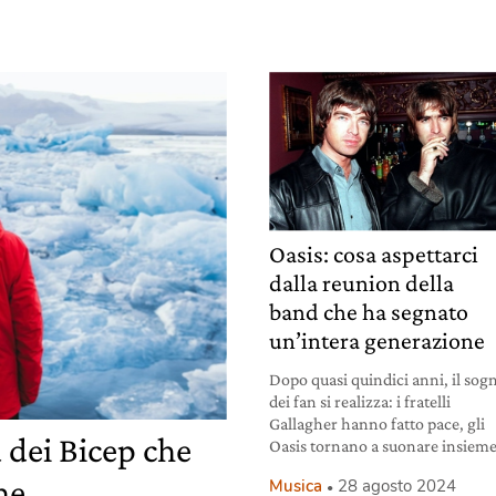
Oasis: cosa aspettarci
dalla reunion della
band che ha segnato
un’intera generazione
Dopo quasi quindici anni, il sog
dei fan si realizza: i fratelli
Gallagher hanno fatto pace, gli
 dei Bicep che
Oasis tornano a suonare insieme
he
Musica
28 agosto 2024