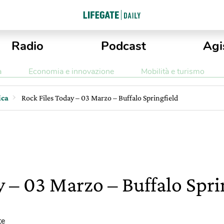
Radio
Podcast
Agi
a
Economia e innovazione
Mobilità e turismo
ica
Rock Files Today – 03 Marzo – Buffalo Springfield
y – 03 Marzo – Buffalo Spri
te