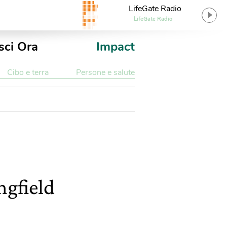
LifeGate Radio
LifeGate Radio
sci Ora
Impact
Cibo e terra
Persone e salute
ngfield