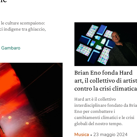
, le culture scompaiono:
i indigene tra ghiaccio,
a Gambaro
Brian Eno fonda Hard
art, il collettivo di artis
contro la crisi climatic
Hard art è il collettivo
interdisciplinare fondato da Bri
Eno per combattere i
cambiamenti climatici e le crisi
globali del nostro tempo.
Musica
23 maggio 2024