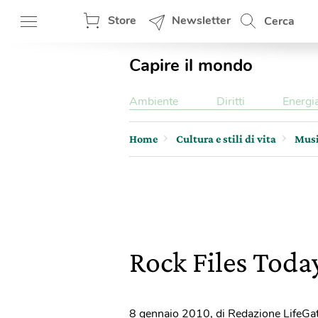
Store
Newsletter
Cerca
Capire il mondo
Ambiente
Diritti
Energi
Home
Cultura e stili di vita
Mus
Rock Files Toda
8 gennaio 2010
,
di Redazione LifeGa