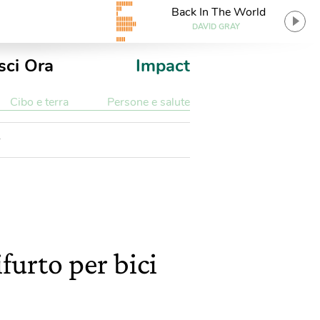
Back In The World
DAVID GRAY
sci Ora
Impact
Cibo e terra
Persone e salute
furto per bici