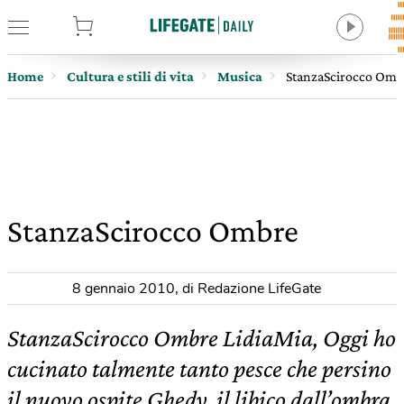
tore
Home
Cultura e stili di vita
Musica
StanzaScirocco Omb
StanzaScirocco Ombre
8 gennaio 2010
,
di Redazione LifeGate
StanzaScirocco Ombre LidiaMia, Oggi ho
cucinato talmente tanto pesce che persino
il nuovo ospite Ghedy, il libico dall’ombra