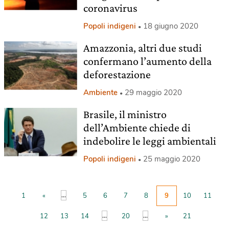
coronavirus
Popoli indigeni
18 giugno 2020
Amazzonia, altri due studi
confermano l’aumento della
deforestazione
Ambiente
29 maggio 2020
Brasile, il ministro
dell’Ambiente chiede di
indebolire le leggi ambientali
Popoli indigeni
25 maggio 2020
...
1
«
5
6
7
8
9
10
11
...
...
12
13
14
20
»
21