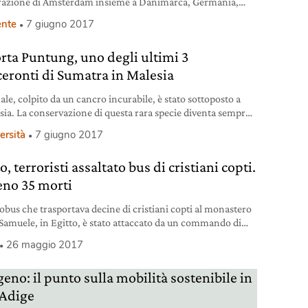
razione di Amsterdam insieme a Danimarca, Germania,
, Francia e Regno Unito. Olio di palma, cosa cambia.
nte
7 giugno 2017
rta Puntung, uno degli ultimi 3
ceronti di Sumatra in Malesia
ale, colpito da un cancro incurabile, è stato sottoposto a
sia. La conservazione di questa rara specie diventa sempre
ficile.
ersità
7 giugno 2017
o, terroristi assaltato bus di cristiani copti.
no 35 morti
obus che trasportava decine di cristiani copti al monastero
 Samuele, in Egitto, è stato attaccato da un commando di
sti a volto coperto.
26 maggio 2017
eno: il punto sulla mobilità sostenibile in
 Adige