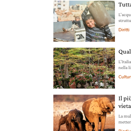
Tutt
L’acqu
strutt
inacces
Diritt
Qual
L’Itali
nella 
special
Cultura
Il p
vieta
La mul
metter
elefant