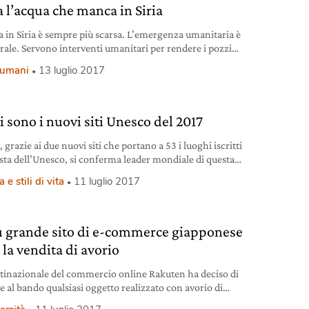
a l’acqua che manca in Siria
a in Siria è sempre più scarsa. L’emergenza umanitaria è
urale. Servono interventi umanitari per rendere i pozzi
sibili. Intanto sempre più profughi lasciano il paese.
i umani
13 luglio 2017
i sono i nuovi siti Unesco del 2017
a, grazie ai due nuovi siti che portano a 53 i luoghi iscritti
lista dell’Unesco, si conferma leader mondiale di questa
e classifica.
 e stili di vita
11 luglio 2017
iù grande sito di e-commerce giapponese
 la vendita di avorio
tinazionale del commercio online Rakuten ha deciso di
e al bando qualsiasi oggetto realizzato con avorio di
e.