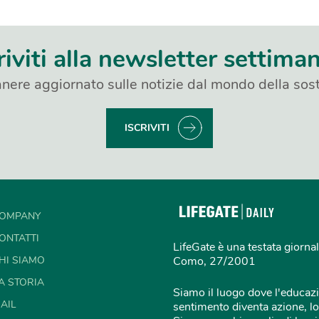
riviti alla newsletter settima
nere aggiornato sulle notizie dal mondo della sost
ISCRIVITI
OMPANY
ONTATTI
LifeGate è una testata giornal
HI SIAMO
Como, 27/2001
A STORIA
Siamo il luogo dove l'educazi
AIL
sentimento diventa azione, lo