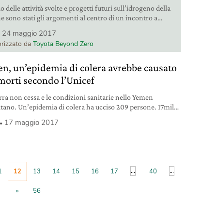
o delle attività svolte e progetti futuri sull’idrogeno della
e sono stati gli argomenti al centro di un incontro a
o a cui ha partecipato anche Toyota. La casa
24 maggio 2017
bilistica ha anche firmato in Giappone un accordo con
rizzato da
Toyota Beyond Zero
0 aziende per la costruzione su larga scala di stazioni di
no nel Paese.
n, un’epidemia di colera avrebbe causato
morti secondo l’Unicef
rra non cessa e le condizioni sanitarie nello Yemen
itano. Un’epidemia di colera ha ucciso 209 persone. 17mila i
spetti.
17 maggio 2017
...
...
1
12
13
14
15
16
17
40
»
56