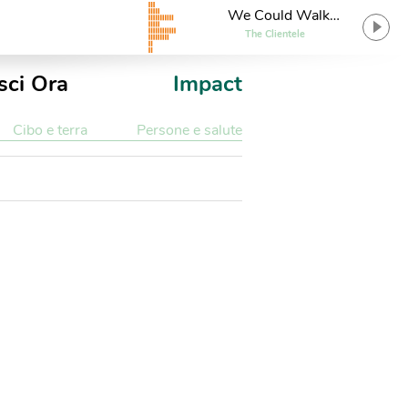
We Could Walk
Together
The Clientele
sci Ora
Impact
Cibo e terra
Persone e salute