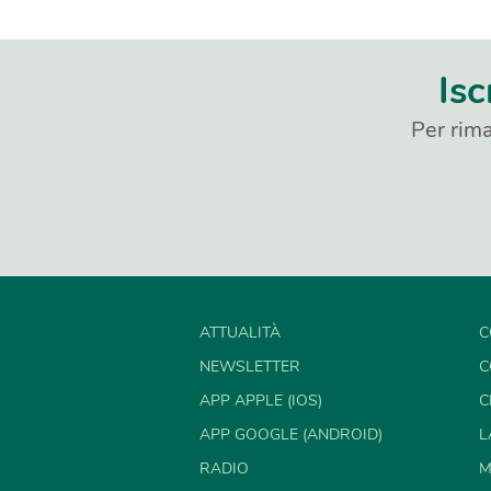
Isc
Per rima
ATTUALITÀ
C
NEWSLETTER
C
APP APPLE (IOS)
C
APP GOOGLE (ANDROID)
L
RADIO
M