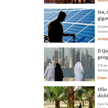
Biodiv
Iea, 
giga
Il sola
hanno 
Ambie
Il Qa
geog
C’è un 
decisio
Esteri
Olio 
dich
Con l’a