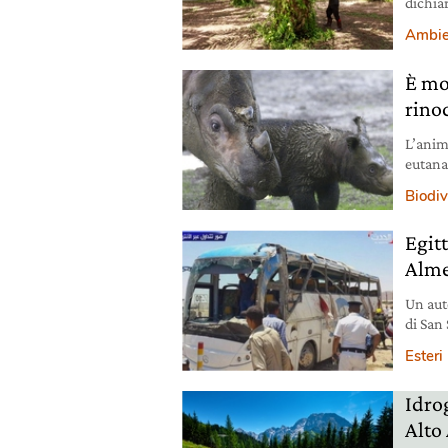
dichia
Olanda
Ambie
È mo
rino
L’anim
eutana
più dif
Biodiv
Egitt
Alme
Un aut
di San
terrori
Esteri
Idrog
Alto