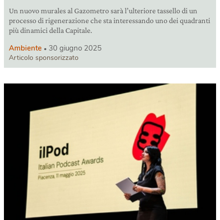
Un nuovo murales al Gazometro sarà l’ulteriore tassello di un
processo di rigenerazione che sta interessando uno dei quadranti
più dinamici della Capitale.
Ambiente
30 giugno 2025
Articolo sponsorizzato