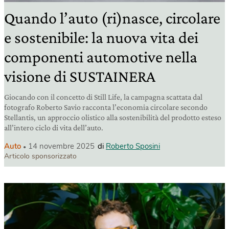
Quando l’auto (ri)nasce, circolare
e sostenibile: la nuova vita dei
componenti automotive nella
visione di SUSTAINERA
Giocando con il concetto di Still Life, la campagna scattata dal
fotografo Roberto Savio racconta l’economia circolare secondo
Stellantis, un approccio olistico alla sostenibilità del prodotto esteso
all’intero ciclo di vita dell’auto.
Auto
14 novembre 2025
di
Roberto Sposini
Articolo sponsorizzato