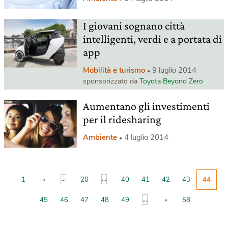
I giovani sognano città
intelligenti, verdi e a portata di
app
Mobilità e turismo
9 luglio 2014
sponsorizzato da
Toyota Beyond Zero
Aumentano gli investimenti
per il ridesharing
Ambiente
4 luglio 2014
...
...
1
«
20
40
41
42
43
44
...
45
46
47
48
49
»
58