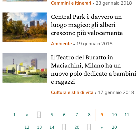
Cammini e itinerari
23 gennaio 2018
Central Park è davvero un
luogo magico: gli alberi
crescono più velocemente
Ambiente
19 gennaio 2018
Il Teatro del Buratto in
Maciachini, Milano ha un
nuovo polo dedicato a bambini
e ragazzi
Cultura e stili di vita
17 gennaio 2018
...
1
«
5
6
7
8
9
10
11
...
...
12
13
14
20
»
20