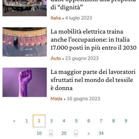
di “dignità”
Italia
4 luglio 2023
La mobilità elettrica traina
anche l’occupazione: in Italia
17.000 posti in più entro il 2030
Auto
23 giugno 2023
La maggior parte dei lavoratori
sfruttati nel mondo del tessile
è donna
Moda
16 giugno 2023
«
1
2
3
4
5
6
7
8
9
...
...
10
20
»
34