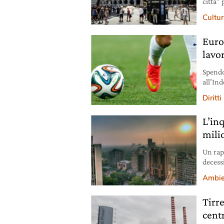
città” 
Cultura
Euro
lavo
Spendo
all’Ind
dossie
Diritt
L’in
mili
Un rap
decessi
econom
Ambie
Tirr
cent