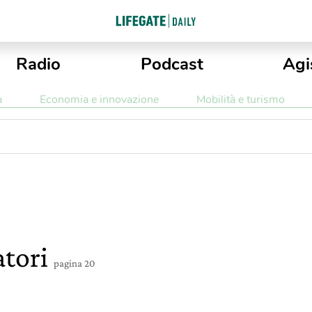
Radio
Podcast
Agi
a
Economia e innovazione
Mobilità e turismo
atori
pagina 20