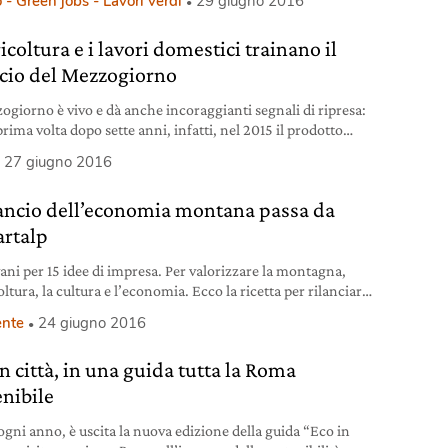
 - Green jobs - Lavori verdi
29 giugno 2016
azionale del lavoro). Una vergogna che nel settore privato
ogni anno profitti illegali pari a circa 135 miliardi di euro.
icoltura e i lavori domestici trainano il
(Tecnologie per l’informazione e la comunicazione) è uno
ncio del Mezzogiorno
zogiorno è vivo e dà anche incoraggianti segnali di ripresa:
prima volta dopo sette anni, infatti, nel 2015 il prodotto
 lordo (pil) del meridione d’Italia non solo è cresciuto
27 giugno 2016
per cento, ma lo ha fatto anche in maniera superiore alla
azionale (ferma allo 0,8). E lo stesso si può dire
ilancio dell’economia montana passa da
ccupazione, che
artalp
vani per 15 idee di impresa. Per valorizzare la montagna,
oltura, la cultura e l’economia. Ecco la ricetta per rilanciare
.
nte
24 giugno 2016
n città, in una guida tutta la Roma
enibile
gni anno, è uscita la nuova edizione della guida “Eco in