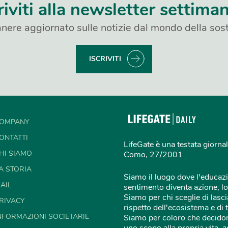
riviti alla newsletter settima
nere aggiornato sulle notizie dal mondo della sost
ISCRIVITI
OMPANY
ONTATTI
LifeGate è una testata giornal
HI SIAMO
Como, 27/2001
A STORIA
Siamo il luogo dove l'educazi
AIL
sentimento diventa azione, lo
Siamo per chi sceglie di lascia
RIVACY
rispetto dell'ecosistema e di 
NFORMAZIONI SOCIETARIE
Siamo per coloro che decidon
uno scopo alla propria vita,