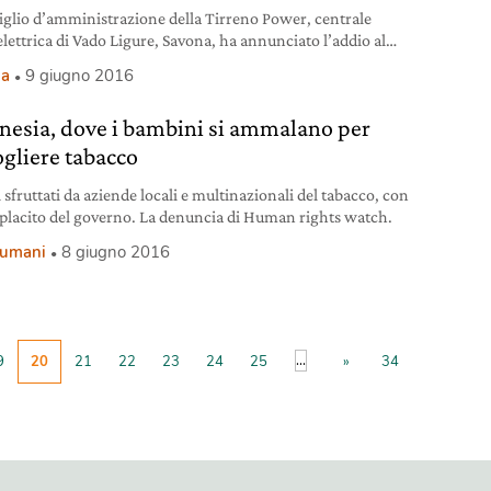
siglio d’amministrazione della Tirreno Power, centrale
lettrica di Vado Ligure, Savona, ha annunciato l’addio al
e. Dopo l’inchiesta da parte della procura che ha portato
ia
9 giugno 2016
14 al sequestro dei gruppi a carbone dell’impianto –
ta che ipotizzava il disastro ambientale e l’omicidio
nesia, dove i bambini si ammalano per
o a causa dell’inquinamento con 86 persone indagate tra
, tecnici, politici,
ogliere tabacco
 sfruttati da aziende locali e multinazionali del tabacco, con
eplacito del governo. La denuncia di Human rights watch.
i umani
8 giugno 2016
...
9
20
21
22
23
24
25
»
34