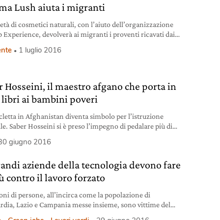
ma Lush aiuta i migranti
età di cosmetici naturali, con l’aiuto dell’organizzazione
 Experience, devolverà ai migranti i proventi ricavati dai
gozi romani il 2 e 3 luglio.
nte
1 luglio 2016
r Hosseini, il maestro afgano che porta in
i libri ai bambini poveri
icletta in Afghanistan diventa simbolo per l’istruzione
le. Saber Hosseini si è preso l’impegno di pedalare più di
 ogni fine settimana per consegnare i libri ai bambini dei
30 giugno 2016
gi delle province dell’Afghanistan. L’idea di dare un premio
alla bicicletta diventa improvvisamente più chiaro, davanti
randi aziende della tecnologia devono fare
ie come quella del giovane professore afgano
ù contro il lavoro forzato
ioni di persone, all’incirca come la popolazione di
dia, Lazio e Campania messe insieme, sono vittime del
 forzato nel mondo, secondo l’Ilo (Organizzazione