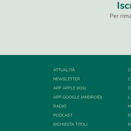
Isc
Per rima
ATTUALITÀ
C
NEWSLETTER
C
APP APPLE (IOS)
C
APP GOOGLE (ANDROID)
L
RADIO
M
PODCAST
P
RICHIESTA TITOLI
I