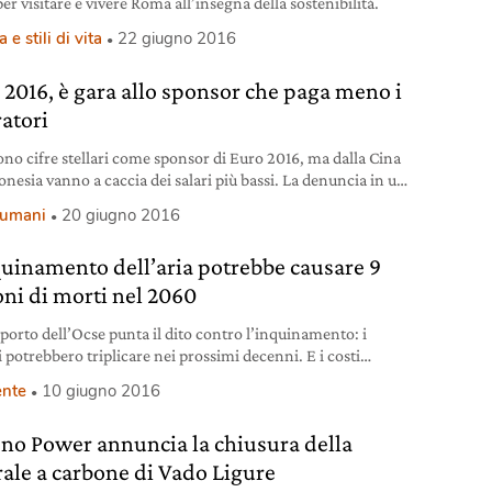
per visitare e vivere Roma all’insegna della sostenibilità.
 e stili di vita
22 giugno 2016
 2016, è gara allo sponsor che paga meno i
ratori
no cifre stellari come sponsor di Euro 2016, ma dalla Cina
onesia vanno a caccia dei salari più bassi. La denuncia in un
r francese.
i umani
20 giugno 2016
quinamento dell’aria potrebbe causare 9
oni di morti nel 2060
porto dell’Ocse punta il dito contro l’inquinamento: i
 potrebbero triplicare nei prossimi decenni. E i costi
ici esploderanno.
nte
10 giugno 2016
eno Power annuncia la chiusura della
rale a carbone di Vado Ligure