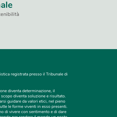
nale
enibilità
istica registrata presso il Tribunale di
one diventa determinazione, il
 scopo diventa soluzione e risultato.
rsi guidare da valori etici, nel pieno
tutte le forme viventi in esso presenti.
o di vivere con sentimento e di dare
 agendo per rendere il mondo un posto