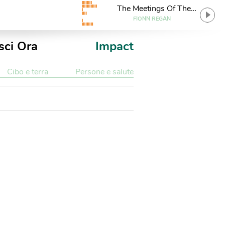
The Meetings Of The
Waters
FIONN REGAN
sci Ora
Impact
Cibo e terra
Persone e salute