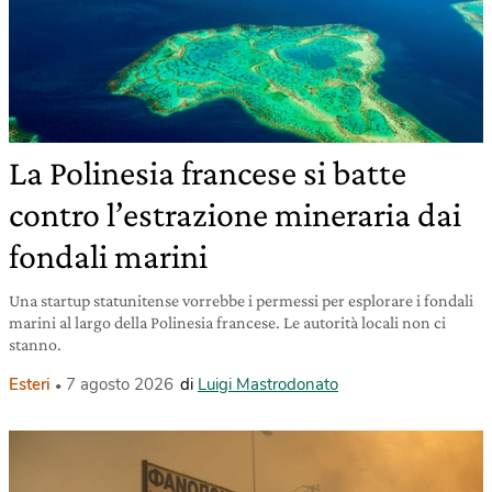
La Polinesia francese si batte
contro l’estrazione mineraria dai
fondali marini
Una startup statunitense vorrebbe i permessi per esplorare i fondali
marini al largo della Polinesia francese. Le autorità locali non ci
stanno.
Esteri
7 agosto 2026
di
Luigi Mastrodonato