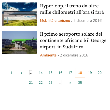
Hyperloop, il treno da oltre
mille chilometri all’ora si farà
Mobilità e turismo
5 dicembre 2016
Il primo aeroporto solare del
continente africano è il George
airport, in Sudafrica
Ambiente
2 dicembre 2016
...
1
«
14
15
16
17
18
19
20
...
21
22
23
»
35