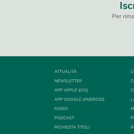
Isc
Per rima
ATTUALITÀ
C
NEWSLETTER
C
APP APPLE (IOS)
C
APP GOOGLE (ANDROID)
L
RADIO
M
PODCAST
P
RICHIESTA TITOLI
I