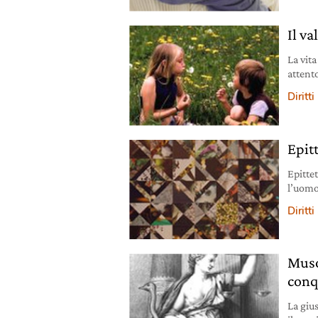
Il va
La vit
attento
valori
Diritt
l’impe
Epitt
Epittet
l’uomo 
fratell
Diritti
Muso
conq
La giu