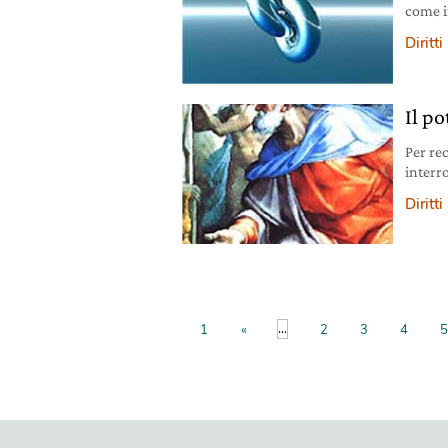
come i
maestos
Diritti
Il p
Per re
interr
malint
Diritti
...
1
«
2
3
4
5