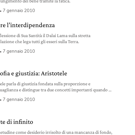
giungimento del bene tramite la fatica.
7 gennaio 2010
re l’interdipendenza
lessione di Sua Santità il Dalai Lama sulla stretta
lazione che lega tutti gli esseri sulla Terra.
7 gennaio 2010
ofia e giustizia: Aristotele
ele parla di giustizia fondata sulla proporzione e
guaglianza e distingue tra due concetti importanti quando si
a questo tema: giustizia distributiva e giustizia
7 gennaio 2010
tativa.
te di infinito
ietudine come desiderio irrisolto di una mancanza di fondo,