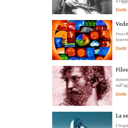
il rag
Diritti
Vede
Una rif
interre
Diritti
Filos
Aristot
sull’u
affront
Diritti
commu
La se
L’inqu