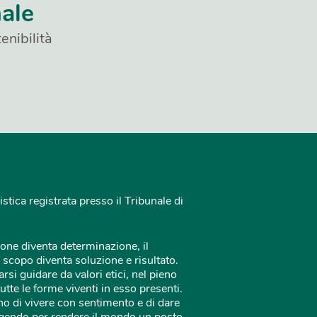
nale
enibilità
istica registrata presso il Tribunale di
one diventa determinazione, il
 scopo diventa soluzione e risultato.
rsi guidare da valori etici, nel pieno
tutte le forme viventi in esso presenti.
o di vivere con sentimento e di dare
 agendo per rendere il mondo un posto