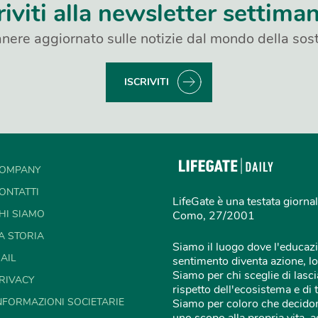
riviti alla newsletter settima
nere aggiornato sulle notizie dal mondo della sost
ISCRIVITI
OMPANY
ONTATTI
LifeGate è una testata giornal
HI SIAMO
Como, 27/2001
A STORIA
Siamo il luogo dove l'educazi
AIL
sentimento diventa azione, lo
Siamo per chi sceglie di lascia
RIVACY
rispetto dell'ecosistema e di 
NFORMAZIONI SOCIETARIE
Siamo per coloro che decidon
uno scopo alla propria vita,