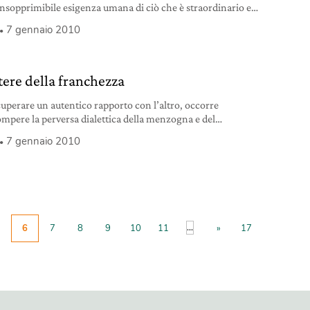
nsopprimibile esigenza umana di ciò che è straordinario e
o: l’Infinito.
7 gennaio 2010
otere della franchezza
cuperare un autentico rapporto con l’altro, occorre
ompere la perversa dialettica della menzogna e del
eso e ritrovare la genuinità della franchezza.
7 gennaio 2010
...
6
7
8
9
10
11
»
17