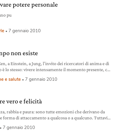
ivare potere personale
uno pu
yle
7 gennaio 2010
empo non esiste
en, a Einstein, a Jung, l’invito dei ricercatori di anima e di
to è lo stesso: vivere intensamente il momento presente, che
ude in sé quanto di più importante c’è nell’esperienza che
e e salute
7 gennaio 2010
 vivendo.
e vero e felicità
zza, rabbia e paura: sono tutte emozioni che derivano da
e forma di attaccamento a qualcosa o a qualcuno. Tuttavia
di noi imparano a credere che anche l’amore e la felicità
7 gennaio 2010
emozioni.