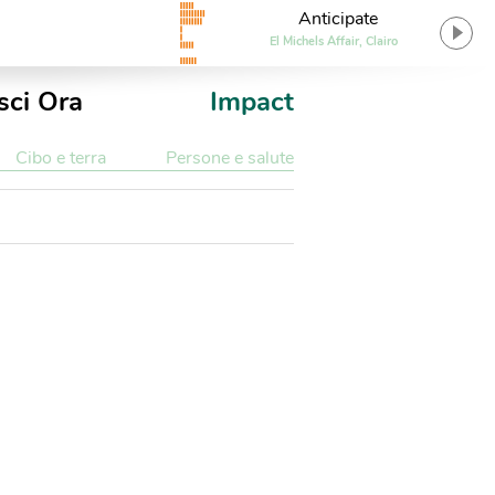
Anticipate
El Michels Affair, Clairo
sci Ora
Impact
Cibo e terra
Persone e salute