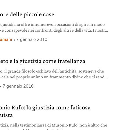
lore delle piccole cose
a quotidiana offre innumerevoli occasioni di agire in modo
 e consapevole nei confronti degli altri e della vita. I nostri
 vanno messi alla prova e trasformati in azione con
i umani
7 gennaio 2010
gno nel “qui e ora”.
eto e la giustizia come fratellanza
o, il grande filosofo-schiavo dell’antichità, sosteneva che
cela nel proprio animo un frammento divino che ci rende
i nella identica tangenza con gli Dei.
7 gennaio 2010
nio Rufo: la giustizia come faticosa
uista
stizia, nella testimonianza di Musonio Rufo, non è altro che