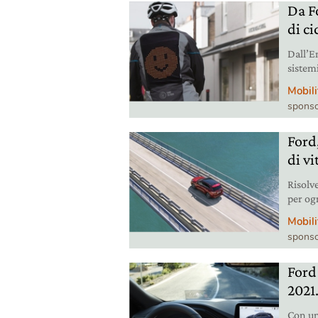
Da Fo
di ci
Dall’Em
sistemi
quelli
Mobili
miglior
sponso
Ford,
di vi
Risolve
per og
l’imme
Mobili
all’ele
sponso
Ford 
2021.
Con un