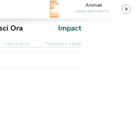
Animali
MARIA ANTONIETTA
sci Ora
Impact
Cibo e terra
Persone e salute