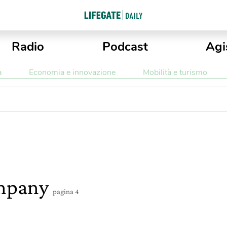
Radio
Podcast
Agi
a
Economia e innovazione
Mobilità e turismo
ompany
pagina 4