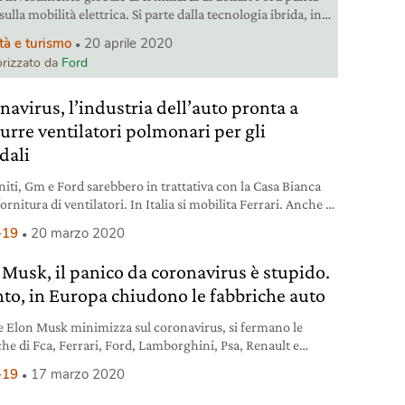
sulla mobilità elettrica. Si parte dalla tecnologia ibrida, in
e sue declinazioni, fino all’elettrico puro. In tutto, saranno
tà e turismo
20 aprile 2020
delli elettrificati entro la fine del 2021.
rizzato da
Ford
navirus, l’industria dell’auto pronta a
urre ventilatori polmonari per gli
dali
Uniti, Gm e Ford sarebbero in trattativa con la Casa Bianca
fornitura di ventilatori. In Italia si mobilita Ferrari. Anche il
ministro inglese Boris Johnson chiede aiuto alle case auto
-19
20 marzo 2020
emergenza coronavirus.
 Musk, il panico da coronavirus è stupido.
nto, in Europa chiudono le fabbriche auto
 Elon Musk minimizza sul coronavirus, si fermano le
che di Fca, Ferrari, Ford, Lamborghini, Psa, Renault e
agen. Dopo la Cina, gli effetti della pandemia si spostano
-19
17 marzo 2020
opa.