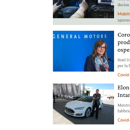
decisa 
tutte l
Mobili
18 i mo
sponso
Coro
prod
ospe
Stati 
per la 
primo 
Covid
per l’
Elon
Inta
Mentre
fabbri
Volksw
Covid
in Eur