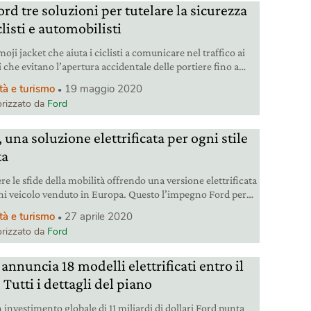
rd tre soluzioni per tutelare la sicurezza
clisti e automobilisti
oji jacket che aiuta i ciclisti a comunicare nel traffico ai
 che evitano l’apertura accidentale delle portiere fino a
 che prevedono code e incidenti: da Ford tre idee destinate a
tà e turismo
19 maggio 2020
are la sicurezza stradale.
rizzato da
Ford
 una soluzione elettrificata per ogni stile
ta
re le sfide della mobilità offrendo una versione elettrificata
ni veicolo venduto in Europa. Questo l’impegno Ford per
diato futuro, offrendo soluzioni accessibili, dal mild hybrid
tà e turismo
27 aprile 2020
ttrico.
rizzato da
Ford
annuncia 18 modelli elettrificati entro il
 Tutti i dettagli del piano
 investimento globale di 11 miliardi di dollari Ford punta