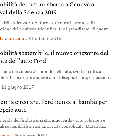
obilità del futuro sbarca a Genova al
val della Scienza 2019
al della Scienza 2019. Torna a Genova l’evento sulla
zione della cultura scientifica. Fra i grandi temi di questa
 la mobilità del futuro secondo Ford. Tutti gli
tà e turismo
31 ottobre 2019
amenti da non perdere.
bilità sostenibile, il nuovo orizzonte del
nte dell’auto Ford
, uno dei colossi del mondo dell’auto, svolta in ottica
ibile. Il costruttore americano ridisegna la propria ossatura
 della smart mobility, vale a dire la mobilità “intelligente”
21 giugno 2017
dotto impatto ambientale, delle forme di trasporto
tive, in primis il car sharing e il ride sharing, e della guida
omia circolare. Ford pensa al bambù per
ma i capisaldi del
roprie auto
 mondo dell’industria si stia muovendo verso soluzioni e
li sostenibili è ormai una realtà consolidata. Materiali
abili, bio-based o comunque riciclabili a fine vita, fanno
logia
25 maggio 2017