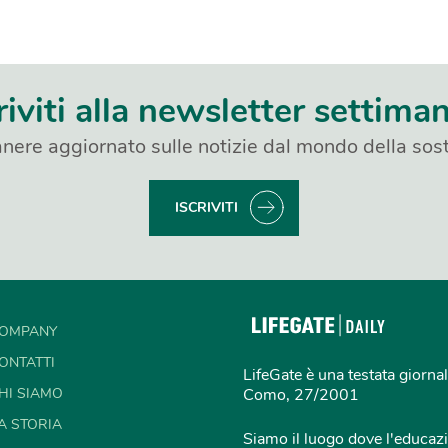
riviti alla newsletter settima
nere aggiornato sulle notizie dal mondo della sost
ISCRIVITI
OMPANY
ONTATTI
LifeGate è una testata giornal
HI SIAMO
Como, 27/2001
A STORIA
Siamo il luogo dove l'educazi