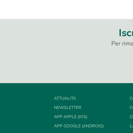
Isc
Per rima
ATTUALITÀ
C
NEWSLETTER
C
APP APPLE (IOS)
C
APP GOOGLE (ANDROID)
L