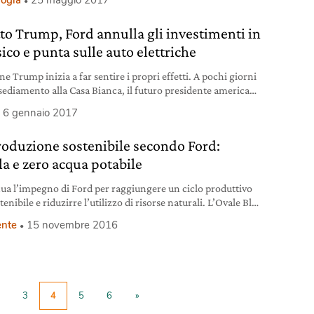
di molti settori, come ad esempio quello dell’automotive.
esti Ford, che sta sviluppando numerose soluzioni per le
tto Trump, Ford annulla gli investimenti in
e componenti, come appunto il bambù. “Entro pochi anni
ico e punta sulle auto elettriche
one Trump inizia a far sentire i propri effetti. A pochi giorni
nsediamento alla Casa Bianca, il futuro presidente americano
izzato quella che sembra essere la sua arma preferita, vale a
6 gennaio 2017
cinguettii di Twitter, per scagliarsi contro General Motors e
, ree di produrre vetture in Messico. The Donald ha
roduzione sostenibile secondo Ford:
iato
la e zero acqua potabile
ua l’impegno di Ford per raggiungere un ciclo produttivo
tenibile e riduzirre l’utilizzo di risorse naturali. L’Ovale Blu
atti annunciato di aver raggiunto due importanti obiettivi
nte
15 novembre 2016
tore della produzione sostenibile: il riciclo in un solo anno
a kg dell’argilla che viene utilizzata per realizzare i modelli
uto in fase di
3
4
5
6
»