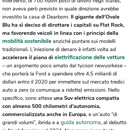
intervento, di 700 nuovi posti di lavoro negli States,
non aveva però previsto in quale direzione avrebbe
investito la casa di Dearborn.
Il gigante dell’Ovale
Blu ha sì deciso di dirottare i capitali su Flat Rock,
ma favorendo veicoli in linea con i principi della
mobilità sostenibile
anziché puntare sui modelli
tradizionali. L’iniezione di denaro è infatti volta ad
elettrificazione delle vetture
accelerare il piano di
– un argomento poco amato dal tycoon newyorkese –
che porterà la Ford a spendere oltre 4,5 miliardi di
dollari entro il 2020 per immettere sul mercato tredici
auto a zero (o comunque a ridotte) emissioni. Nello
specifico, sono attese
una Suv elettrica compatta
con almeno 500 chilometri d’autonomia,
commercializzata anche in Europa
, e un’auto “di
guida autonoma
grandi volumi”, ibrida e a
, al debutto