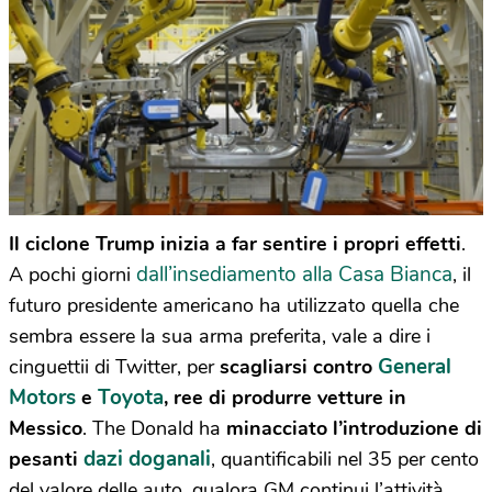
Il ciclone Trump inizia a far sentire i propri effetti
.
dall’insediamento alla Casa Bianca
A pochi giorni
, il
futuro presidente americano ha utilizzato quella che
sembra essere la sua arma preferita, vale a dire i
General
cinguettii di Twitter, per
scagliarsi contro
Motors
Toyota
e
, ree di produrre vetture in
Messico
. The Donald ha
minacciato l’introduzione di
dazi doganali
pesanti
, quantificabili nel 35 per cento
del valore delle auto, qualora GM continui l’attività