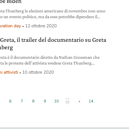
Joe Biden
eta Thunberg le elezioni americane di novembre non sono
to un evento politico, ma da esse potrebbe dipendere il
del Pianeta.
uration day
12 ottobre 2020
 Greta, il trailer del documentario su Greta
nberg
reta è il documentario diretto da Nathan Grossman che
ta le proteste dell’attivista svedese Greta Thunberg
do dalle proteste del 2018.
i attivisti
10 ottobre 2020
...
6
7
8
9
10
»
14