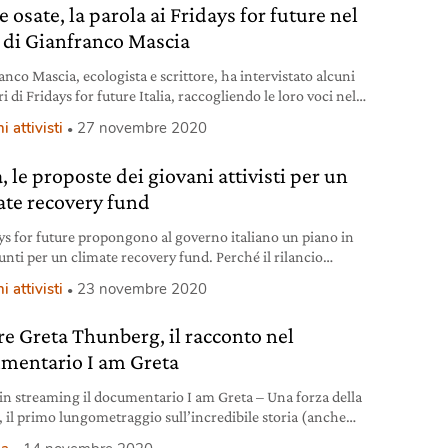
osate, la parola ai Fridays for future nel
o di Gianfranco Mascia
anco Mascia, ecologista e scrittore, ha intervistato alcuni
di Fridays for future Italia, raccogliendo le loro voci nel
Come osate.
i attivisti
27 novembre 2020
a, le proposte dei giovani attivisti per un
ate recovery fund
ays for future propongono al governo italiano un piano in
unti per un climate recovery fund. Perché il rilancio
ico può (e deve) andare di pari passo con la transizione
i attivisti
23 novembre 2020
re Greta Thunberg, il racconto nel
mentario I am Greta
 in streaming il documentario I am Greta – Una forza della
, il primo lungometraggio sull’incredibile storia (anche
ale) di Greta Thunberg.