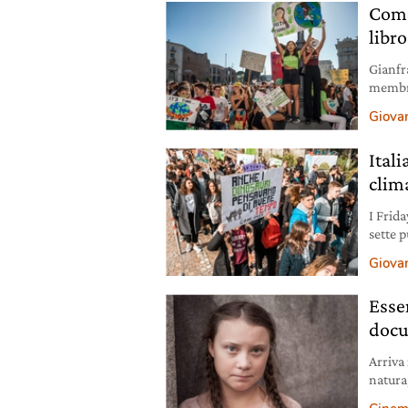
Come 
libr
Gianfr
membri 
libro 
Giovan
Itali
clim
I Frid
sette p
econom
Giovan
verde.
Esse
docu
Arriva
natura
person