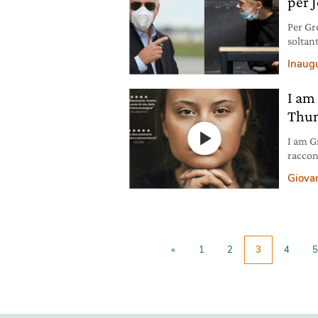
per 
Per Gr
soltan
futuro 
Inaug
I am
Thu
I am G
raccon
parten
Giovan
«
1
2
3
4
5