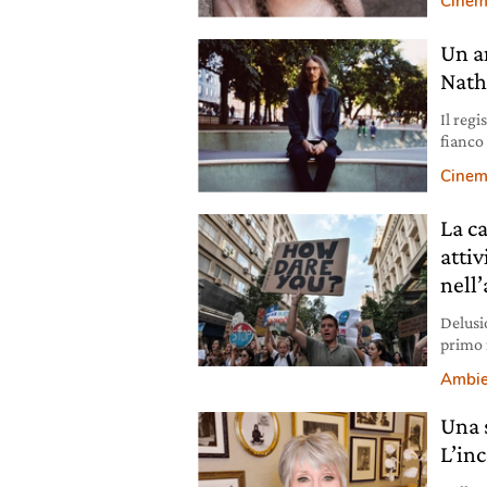
Cine
Un a
Nath
Il regi
fianco
attivi
Cine
La ca
attiv
nell
Delusi
primo 
nulla d
Ambie
Una s
L’in