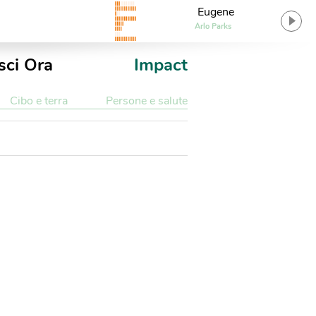
Eugene
Arlo Parks
sci Ora
Impact
Cibo e terra
Persone e salute