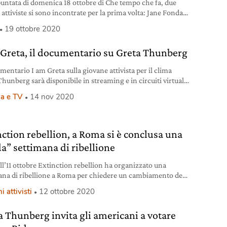
puntata di domenica 18 ottobre di Che tempo che fa, due
 attiviste si sono incontrate per la prima volta: Jane Fonda e
Thunberg.
19 ottobre 2020
 Greta, il documentario su Greta Thunberg
mentario I am Greta sulla giovane attivista per il clima
Thunberg sarà disponibile in streaming e in circuiti virtuali
 novembre.
a e TV
14 nov 2020
nction rebellion, a Roma si è conclusa una
da” settimana di ribellione
all’11 ottobre Extinction rebellion ha organizzato una
ana di ribellione a Roma per chiedere un cambiamento del
 che sta portando il Pianeta al collasso.
i attivisti
12 ottobre 2020
a Thunberg invita gli americani a votare