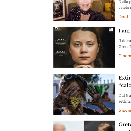
Nella 
celebri
Greta 
Diritti
I am
Il docu
Greta 
dal 14
Cinem
Exti
“cal
Dal 5 
settim
sistema
Giovan
Gret