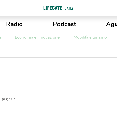
Radio
Podcast
Agi
a
Economia e innovazione
Mobilità e turismo
g
pagina 3