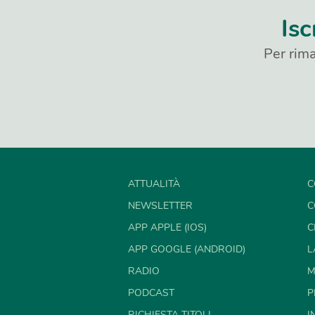
Isc
Per rima
ATTUALITÀ
C
NEWSLETTER
C
APP APPLE (IOS)
C
APP GOOGLE (ANDROID)
L
RADIO
M
PODCAST
P
RICHIESTA TITOLI
I