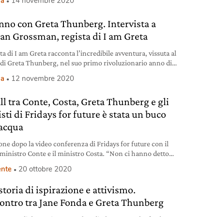
ma
14 novembre 2020
nno con Greta Thunberg. Intervista a
an Grossman, regista di I am Greta
sta di I am Greta racconta l’incredibile avventura, vissuta al
 di Greta Thunberg, nel suo primo rivoluzionario anno di
smo.
ma
12 novembre 2020
ll tra Conte, Costa, Greta Thunberg e gli
isti di Fridays for future è stata un buco
’acqua
one dopo la video conferenza di Fridays for future con il
ministro Conte e il ministro Costa. “Non ci hanno detto
i rilevante”.
nte
20 ottobre 2020
toria di ispirazione e attivismo.
contro tra Jane Fonda e Greta Thunberg