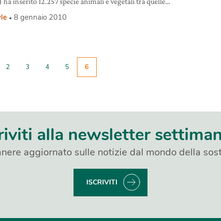
ha inserito 12.257 specie animali e vegetali tra quelle
iate di estinzione.
yle
8 gennaio 2010
2
3
4
5
6
riviti alla newsletter settima
nere aggiornato sulle notizie dal mondo della sost
ISCRIVITI