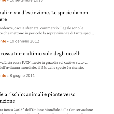
nte
10 settembre 2013
ali in via d’estinzione. Le specie da non
ere
credenze, caccia sfrenata, commercio illegale sono le
e che mettono in pericolo la sopravvivenza di tante specie
i meravigliose e bizzarre.
nte
19 gennaio 2012
 rossa Iucn: ultimo volo degli uccelli
va Lista rossa IUCN mette in guardia sul cattivo stato di
dell’avifauna mondiale, il 13% delle specie è a rischio.
nte
8 giugno 2011
e a rischio: animali e piante verso
inzione
sta Rossa 2003” dell’Unione Mondiale della Conservazione