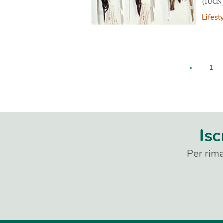
(IUCN) 
minacc
Lifest
«
1
Isc
Per rima