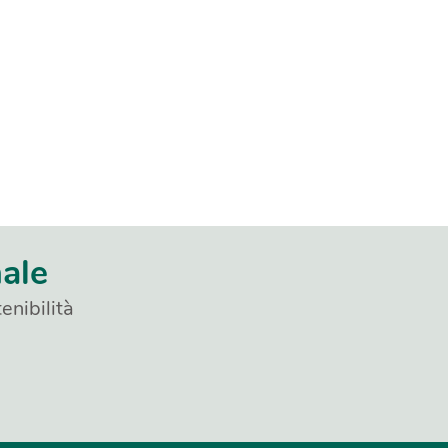
nale
enibilità