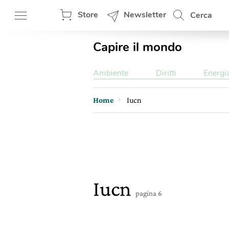
Store
Newsletter
Cerca
Capire il mondo
Ambiente
Diritti
Energi
Home
Iucn
Iucn
pagina 6