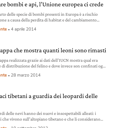
are bombi e api, l’Unione europea ci crede
rto delle specie di bombi presenti in Europa è a rischio
ione a causa della perdita di habitat e del cambiamento
ico. Se i bombi dovessero estinguersi potremmo dire addio
nte
4 aprile 2014
pollinazione delle coltivazioni così come a un valore
ico pari a miliardi di euro. Il richiamo arriva dall’Unione
le per la conservazione della
appa che mostra quanti leoni sono rimasti
ppa realizzata grazie ai dati dell’IUCN mostra qual era
e di distribuzione del felino e dove invece son confinati oggi
imi esemplari.
nte
28 marzo 2014
ci tibetani a guardia dei leopardi delle
rdi delle nevi hanno dei nuovi e insospettabili alleati: i
 che vivono sull’altopiano tibetano e che li considerano
 sacri.