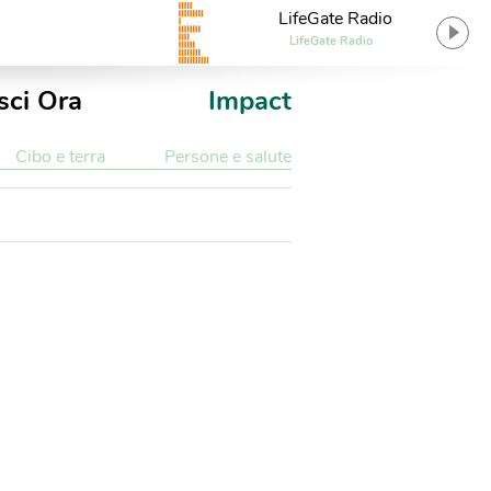
LifeGate Radio
LifeGate Radio
sci Ora
Impact
Cibo e terra
Persone e salute