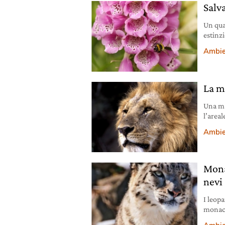
Salv
Un qua
estinz
climat
Ambie
all’im
econom
mondia
La m
Una ma
l’areal
gli ult
Ambie
Mona
nevi
I leopa
monaci
animali