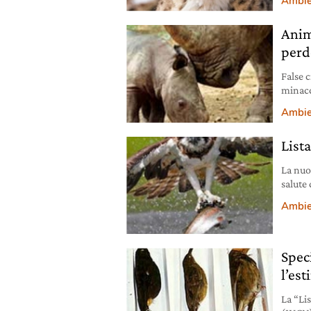
Ambie
Anim
perd
False 
minacc
animal
Ambie
Lista
La nuo
salute 
Ambie
Speci
l’est
La “Li