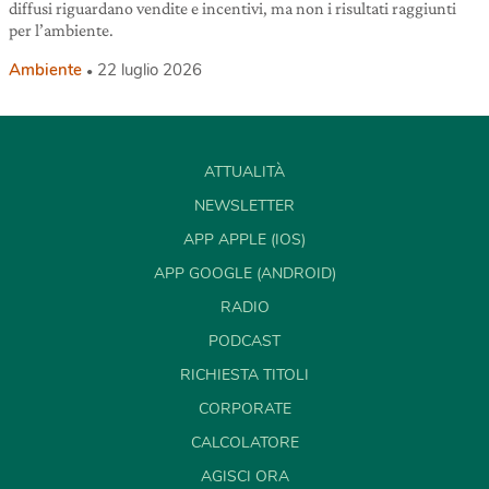
diffusi riguardano vendite e incentivi, ma non i risultati raggiunti
per l’ambiente.
Ambiente
22 luglio 2026
ATTUALITÀ
NEWSLETTER
APP APPLE (IOS)
APP GOOGLE (ANDROID)
RADIO
PODCAST
RICHIESTA TITOLI
CORPORATE
CALCOLATORE
AGISCI ORA