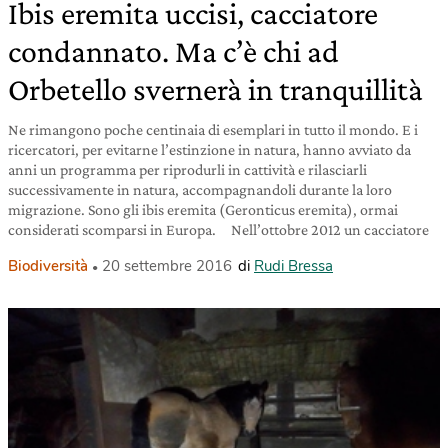
Ibis eremita uccisi, cacciatore
condannato. Ma c’è chi ad
Orbetello svernerà in tranquillità
Ne rimangono poche centinaia di esemplari in tutto il mondo. E i
ricercatori, per evitarne l’estinzione in natura, hanno avviato da
anni un programma per riprodurli in cattività e rilasciarli
successivamente in natura, accompagnandoli durante la loro
migrazione. Sono gli ibis eremita (Geronticus eremita), ormai
considerati scomparsi in Europa. Nell’ottobre 2012 un cacciatore
Biodiversità
20 settembre 2016
di
Rudi Bressa