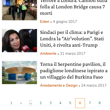
Terrore a Londra. Camion sulla
folla al London Bridge causa 7
morti
Esteri
4 giugno 2017
Sindaci per il clima: a Parigi e
Londra la “Air’volution”. Stati
Uniti, è rivolta anti-Trump
Ambiente
31 marzo 2017
Torna il Serpentine pavilion, il
padiglione londinese ispirato a
un villaggio del Burkina Faso
Arredamento e Design
24 marzo 2017
...
1
«
2
3
4
5
6
7
8